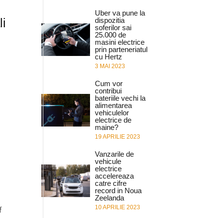
Uber va pune la
li
dispozitia
soferilor sai
25.000 de
masini electrice
prin parteneriatul
cu Hertz
3 MAI 2023
Cum vor
contribui
bateriile vechi la
alimentarea
vehiculelor
electrice de
maine?
19 APRILIE 2023
Vanzarile de
vehicule
electrice
accelereaza
catre cifre
record in Noua
Zeelanda
10 APRILIE 2023
f