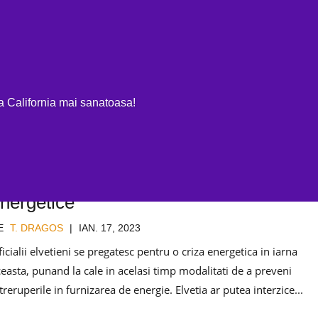
OME
EV REVIEWS
MASINI ELECTRICE 100%
PLUG-IN & HIBR
ja California mai sanatoasa!
lvetia ar putea interzice utilizarea
ehiculelor electrice in timpul crizei
nergetice
E
T. DRAGOS
|
IAN. 17, 2023
icialii elvetieni se pregatesc pentru o criza energetica in iarna
easta, punand la cale in acelasi timp modalitati de a preveni
treruperile in furnizarea de energie. Elvetia ar putea interzice...