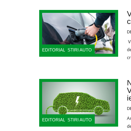
V
c
D
Ve
d
EDITORIAL
,
STIRI AUTO
cr
N
V
i
D
A
EDITORIAL
,
STIRI AUTO
de