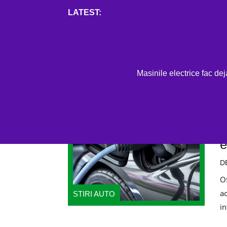
Mai mult
H
Masinile electrice fac de
Categorie:
Stiri auto
E
v
e
D
Of
ac
STIRI AUTO
in