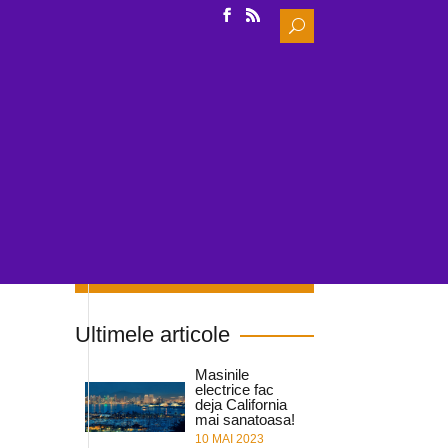
Search
for:
IDE
INCARCARE
NOUTATI & CERCETARE
Cauta in site
Ultimele articole
Masinile
electrice fac
deja California
mai sanatoasa!
10 MAI 2023