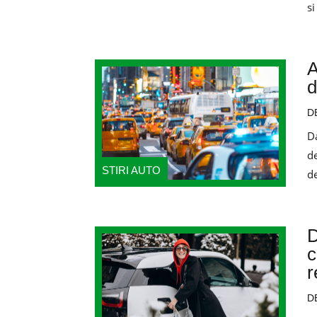
s
A
d
D
D
de
STIRI AUTO
de
D
c
r
D