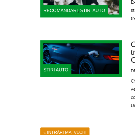
Ex
st
RECOMANDARI
,
STIRI AUTO
tr
O
t
C
STIRI AUTO
D
Ch
ve
c
Un
« INTRĂRI MAI VECHI