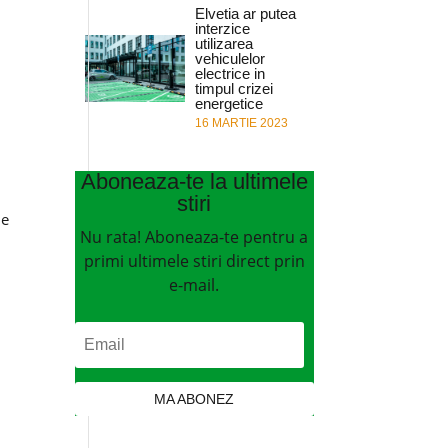
Elvetia ar putea
interzice
utilizarea
vehiculelor
electrice in
timpul crizei
energetice
16 MARTIE 2023
Aboneaza-te la ultimele
stiri
le
Nu rata! Aboneaza-te pentru a
primi ultimele stiri direct prin
e-mail.
MA ABONEZ