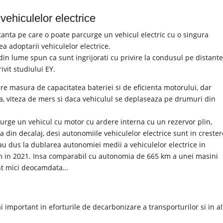
vehiculelor electrice
tanta pe care o poate parcurge un vehicul electric cu o singura
ea adoptarii vehiculelor electrice.
din lume spun ca sunt ingrijorati cu privire la condusul pe distant
ivit studiului EY.
e masura de capacitatea bateriei si de eficienta motorului, dar
ea, viteza de mers si daca vehiculul se deplaseaza pe drumuri din
urge un vehicul cu motor cu ardere interna cu un rezervor plin,
 din decalaj, desi autonomiile vehiculelor electrice sunt in crester
au dus la dublarea autonomiei medii a vehiculelor electrice in
km in 2021. Insa comparabil cu autonomia de 665 km a unei masini
sunt mici deocamdata…
i important in eforturile de decarbonizare a transporturilor si in al