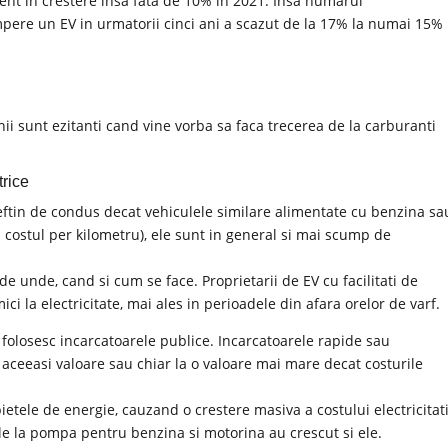
cent in crestere insa fata de 10% in 2021. Insa numarul
mpere un EV in urmatorii cinci ani a scazut de la 17% la numai 15% 
ii sunt ezitanti cand vine vorba sa faca trecerea de la carburanti
trice
eftin de condus decat vehiculele similare alimentate cu benzina sa
costul per kilometru), ele sunt in general si mai scump de
de unde, cand si cum se face. Proprietarii de EV cu facilitati de
i la electricitate, mai ales in perioadele din afara orelor de varf.
i folosesc incarcatoarele publice. Incarcatoarele rapide sau
 aceeasi valoare sau chiar la o valoare mai mare decat costurile
ietele de energie, cauzand o crestere masiva a costului electricitati
le la pompa pentru benzina si motorina au crescut si ele.