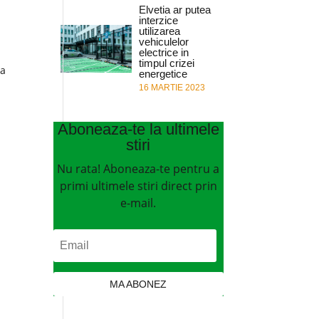
Elvetia ar putea
interzice
utilizarea
vehiculelor
electrice in
timpul crizei
ta
energetice
16 MARTIE 2023
Aboneaza-te la ultimele
stiri
Nu rata! Aboneaza-te pentru a
primi ultimele stiri direct prin
e-mail.
a
MA ABONEZ