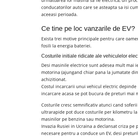
urmatoarea lor masina sa fie electrica, un pro
conducatorilor auto care se asteapta sa isi cu
aceeasi perioada.
Ce tine pe loc vanzarile de EV?
Exista trei motive principale pentru care oamen
fosili la energia bateriei.
Costurile initiale ridicate ale vehiculelor elec
Desi masinile electrice sunt adesea mult mai i
motorina (ajungand chiar pana la jumatate din 
achizitionat.
Costul incarcarii unui vehicul electric depinde 
incarcare acasa se pot bucura de preturi mai mic
Costurile cresc semnificativ atunci cand soferi
ultrarapide pot duce costurile per kilometru la
masinilor pe benzina sau motorina.
Invazia Rusiei in Ucraina a declansat criza pe p
necesare pentru a conduce un EV, desi preturi