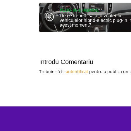
PLUG-IN & HIBRIDE
@
De ce trebuie sa acorzi atentie
vehiculelor hibrid-electric plug-in i
acest moment?
Introdu Comentariu
Trebuie să fii
autentificat
pentru a publica un 