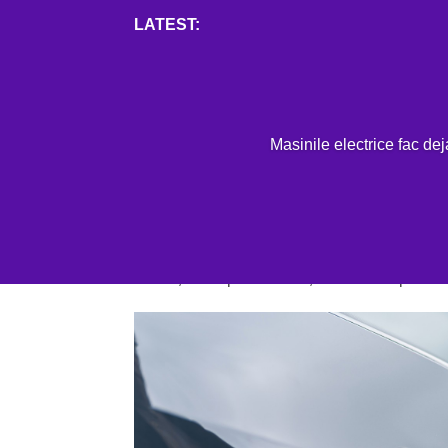
Mai mult
H
Masinile electrice fac de
EDITORIAL
,
STIRI AUTO
Vehiculele electrice: cei
vanzarile
IAN. 4, 2023
|
EDITORIAL
,
STIRI AUTO
|
0 CO