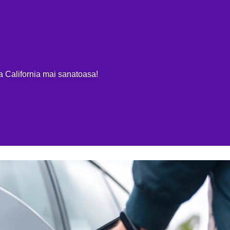
OME
EV REVIEWS
MASINI ELECTRICE 100%
PLUG-IN & HIBR
ja California mai sanatoasa!
 3 factori principali care tin pe loc
MENTARII