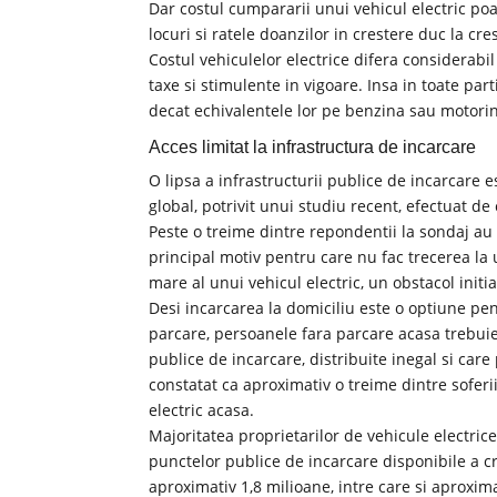
Dar costul cumpararii unui vehicul electric poat
locuri si ratele doanzilor in crestere duc la 
Costul vehiculelor electrice difera considerabil 
taxe si stimulente in vigoare. Insa in toate pa
decat echivalentele lor pe benzina sau motorina
Acces limitat la infrastructura de incarcare
O lipsa a infrastructurii publice de incarcare e
global, potrivit unui studiu recent, efectuat d
Peste o treime dintre repondentii la sondaj au 
principal motiv pentru care nu fac trecerea la u
mare al unui vehicul electric, un obstacol initi
Desi incarcarea la domiciliu este o optiune pen
parcare, persoanele fara parcare acasa trebuie
publice de incarcare, distribuite inegal si care
constatat ca aproximativ o treime dintre soferi
electric acasa.
Majoritatea proprietarilor de vehicule electric
punctelor publice de incarcare disponibile a cr
aproximativ 1,8 milioane, intre care si aproxi