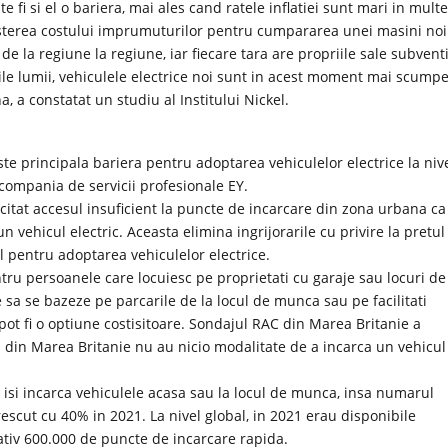
e fi si el o bariera, mai ales cand ratele inflatiei sunt mari in mult
cresterea costului imprumuturilor pentru cumpararea unei masini noi
de la regiune la regiune, iar fiecare tara are propriile sale subventi
rtile lumii, vehiculele electrice noi sunt in acest moment mai scump
, a constatat un studiu al Institului Nickel.
ste principala bariera pentru adoptarea vehiculelor electrice la niv
e compania de servicii profesionale EY.
citat accesul insuficient la puncte de incarcare din zona urbana ca
n vehicul electric. Aceasta elimina ingrijorarile cu privire la pretul
al pentru adoptarea vehiculelor electrice.
tru persoanele care locuiesc pe proprietati cu garaje sau locuri de
 sa se bazeze pe parcarile de la locul de munca sau pe facilitati
 pot fi o optiune costisitoare. Sondajul RAC din Marea Britanie a
i din Marea Britanie nu au nicio modalitate de a incarca un vehicul
e isi incarca vehiculele acasa sau la locul de munca, insa numarul
escut cu 40% in 2021. La nivel global, in 2021 erau disponibile
mativ 600.000 de puncte de incarcare rapida.