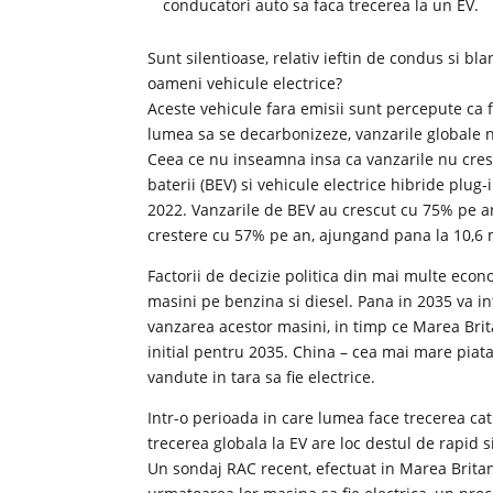
conducatori auto sa faca trecerea la un EV.
Sunt silentioase, relativ ieftin de condus si b
oameni vehicule electrice?
Aceste vehicule fara emisii sunt percepute ca fi
lumea sa se decarbonizeze, vanzarile globale 
Ceea ce nu inseamna insa ca vanzarile nu cresc
baterii (BEV) si vehicule electrice hibride plug
2022. Vanzarile de BEV au crescut cu 75% pe an
crestere cu 57% pe an, ajungand pana la 10,6 m
Factorii de decizie politica din mai multe econ
masini pe benzina si diesel. Pana in 2035 va in
vanzarea acestor masini, in timp ce Marea Brit
initial pentru 2035. China – cea mai mare piat
vandute in tara sa fie electrice.
Intr-o perioada in care lumea face trecerea cat
trecerea globala la EV are loc destul de rapid s
Un sondaj RAC recent, efectuat in Marea Britan