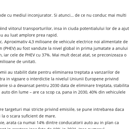
lande cu mediul inconjurator. Si atunci… de ce nu conduc mai multi
ind viitorul transporturilor, insa in ciuda potentialului lor de a aju
nu au luat amplore prea rapid.
. Aproximativ 4,3 milioane de vehicule electrice noi alimentate de
-in (PHEV) au fost vandute la nivel global in prima jumatate a anului
, iar cele de PHEV cu 37%. Mai mult decat atat, se preconizeaza o
ilioane de unitati.
omii au stabilit date pentru eliminarea treptata a vanzarilor de
tra in vigoare o interdictie la nivelul Uniunii Europene privind
anie si-a devansat pentru 2030 data de eliminare treptata, stabilit
a auto din lume – are ca scop ca, pana in 2030, 40% din vehiculele
re targeturi mai stricte privind emisiile, se pune intrebarea daca
i la o scara suficient de mare.
ie, arata ca numai 14% dintre conducatorii auto au in plan ca