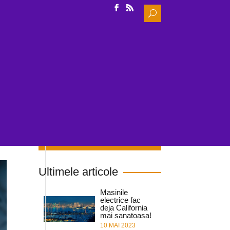
Search
for:
IDE
INCARCARE
NOUTATI & CERCETARE
Cauta in site
Ultimele articole
Masinile
electrice fac
deja California
mai sanatoasa!
10 MAI 2023