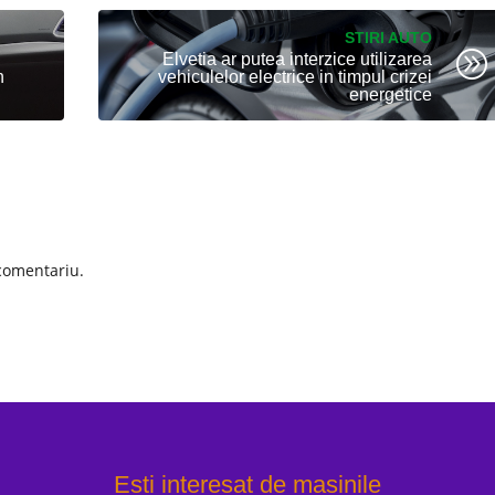
STIRI AUTO
A
Elvetia ar putea interzice utilizarea
n
vehiculelor electrice in timpul crizei
energetice
comentariu.
Esti interesat de masinile