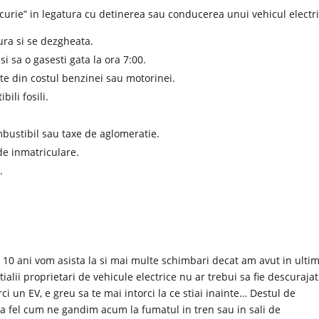
urie” in legatura cu detinerea sau conducerea unui vehicul electri
ura si se dezgheata.
si sa o gasesti gata la ora 7:00.
rte din costul benzinei sau motorinei.
ili fosili.
mbustibil sau taxe de aglomeratie.
de inmatriculare.
.
 10 ani vom asista la si mai multe schimbari decat am avut in ultim
ialii proprietari de vehicule electrice nu ar trebui sa fie descurajat
i un EV, e greu sa te mai intorci la ce stiai inainte… Destul de
la fel cum ne gandim acum la fumatul in tren sau in sali de