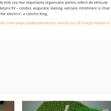
AA) este cea mai importanta organizatie pentru soferii de vehicule
 despre EV – condus, asigurare, leasing, vanzare, intretinere si chiar
or electrici”, a conchis King.
cles-2/ev-range-prediction/electric-vehicle-out-of-charge-halved-in-
TO
INCARCARE