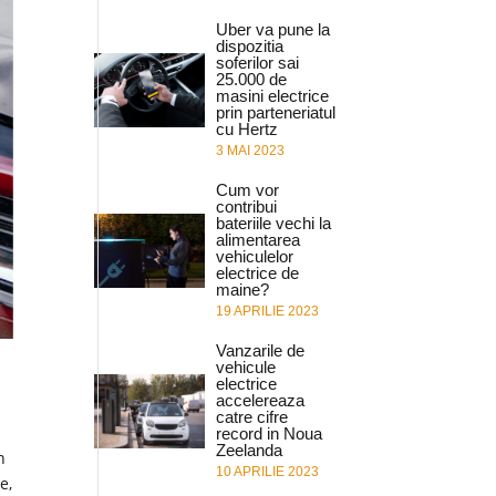
Uber va pune la
dispozitia
soferilor sai
25.000 de
masini electrice
prin parteneriatul
cu Hertz
3 MAI 2023
Cum vor
contribui
bateriile vechi la
alimentarea
vehiculelor
electrice de
maine?
19 APRILIE 2023
Vanzarile de
vehicule
electrice
accelereaza
catre cifre
record in Noua
Zeelanda
n
10 APRILIE 2023
e,