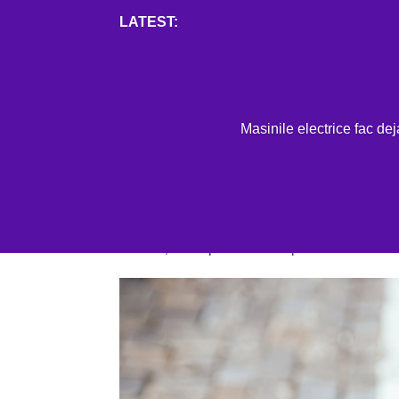
Mai mult
H
Masinile electrice fac de
INCARCARE
Numarul de vehicule ele
numai doi ani
IUL. 12, 2022
|
INCARCARE
|
0 COMENTARII