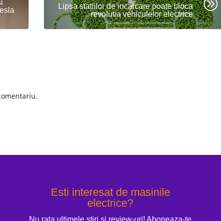
A
i
Lipsa statiilor de incarcare poate bloca
esla
revolutia vehiculelor electrice
comentariu.
Esti interesat de masinile
electrice?
Nu rata ultimele stiri si review-uri! Aboneaza-te