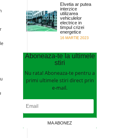
Elvetia ar putea
interzice
n
utilizarea
vehiculelor
electrice in
timpul crizei
r
energetice
e
16 MARTIE 2023
de
Aboneaza-te la ultimele
stiri
Nu rata! Aboneaza-te pentru a
eu
primi ultimele stiri direct prin
e-mail.
u
MA ABONEZ