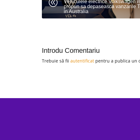
@
Vehiculele electrice Volkswagen is
propun sa depaseasca vanzarile T
in Australia
Introdu Comentariu
Trebuie să fii
autentificat
pentru a publica un 