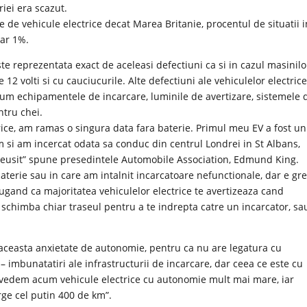
iei era scazut.
 de vehicule electrice decat Marea Britanie, procentul de situatii i
oar 1%.
ste reprezentata exact de aceleasi defectiuni ca si in cazul masinilo
2 volti si cu cauciucurile. Alte defectiuni ale vehiculelor electric
cum echipamentele de incarcare, luminile de avertizare, sistemele 
ntru chei.
rice, am ramas o singura data fara baterie. Primul meu EV a fost un
 si am incercat odata sa conduc din centrul Londrei in St Albans,
m reusit” spune presedintele Automobile Association, Edmund King.
 baterie sau in care am intalnit incarcatoare nefunctionale, dar e gr
augand ca majoritatea vehiculelor electrice te avertizeaza cand
ti schimba chiar traseul pentru a te indrepta catre un incarcator, sa
 aceasta anxietate de autonomie, pentru ca nu are legatura cu
c – imbunatatiri ale infrastructurii de incarcare, dar ceea ce este cu
, vedem acum vehicule electrice cu autonomie mult mai mare, iar
rge cel putin 400 de km”.