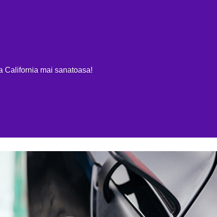
OME
EV REVIEWS
MASINI ELECTRICE 100%
PLUG-IN & HIBR
ja California mai sanatoasa!
trice descarcate – injumatatit in