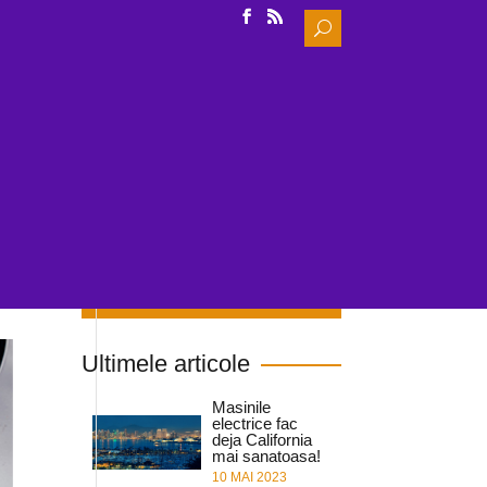
Search
for:
IDE
INCARCARE
NOUTATI & CERCETARE
Cauta in site
Ultimele articole
Masinile
electrice fac
deja California
mai sanatoasa!
10 MAI 2023