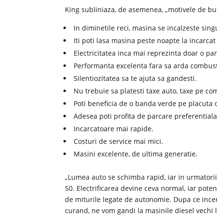
King subliniaza, de asemenea, „motivele de buc
In diminetile reci, masina se incalzeste sing
Iti poti lasa masina peste noapte la incarcat 
Electricitatea inca mai reprezinta doar o pa
Performanta excelenta fara sa arda combustib
Silentiozitatea sa te ajuta sa gandesti.
Nu trebuie sa platesti taxe auto, taxe pe co
Poti beneficia de o banda verde pe placuta 
Adesea poti profita de parcare preferentiala
Incarcatoare mai rapide.
Costuri de service mai mici.
Masini excelente, de ultima generatie.
„Lumea auto se schimba rapid, iar in urmatorii
50. Electrificarea devine ceva normal, iar potent
de miturile legate de autonomie. Dupa ce incerc
curand, ne vom gandi la masinile diesel vechi 