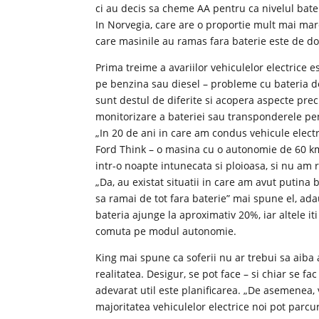
ci au decis sa cheme AA pentru ca nivelul bater
In Norvegia, care are o proportie mult mai mare
care masinile au ramas fara baterie este de d
Prima treime a avariilor vehiculelor electrice e
pe benzina sau diesel – probleme cu bateria de 1
sunt destul de diferite si acopera aspecte pre
monitorizare a bateriei sau transponderele pe
„In 20 de ani in care am condus vehicule elect
Ford Think – o masina cu o autonomie de 60 km
intr-o noapte intunecata si ploioasa, si nu a
„Da, au existat situatii in care am avut putina
sa ramai de tot fara baterie” mai spune el, ad
bateria ajunge la aproximativ 20%, iar altele i
comuta pe modul autonomie.
King mai spune ca soferii nu ar trebui sa aiba
realitatea. Desigur, se pot face – si chiar se fa
adevarat util este planificarea. „De asemenea
majoritatea vehiculelor electrice noi pot parcu