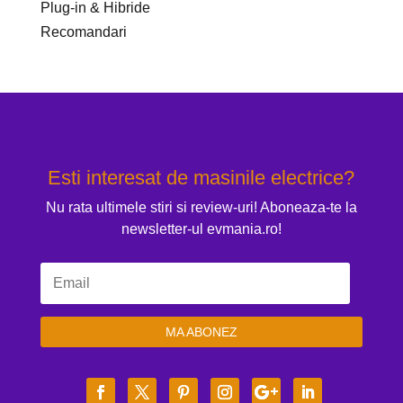
Plug-in & Hibride
Recomandari
Esti interesat de masinile electrice?
Nu rata ultimele stiri si review-uri! Aboneaza-te la
newsletter-ul evmania.ro!
MA ABONEZ