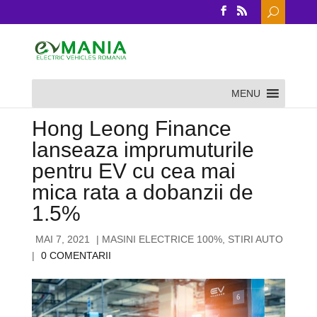
Search
for:
MENU
MASINI ELECTRICE 100%
,
STIRI AUTO
Hong Leong Finance
lanseaza imprumuturile
pentru EV cu cea mai
mica rata a dobanzii de
1.5%
MAI 7, 2021
|
MASINI ELECTRICE 100%
,
STIRI AUTO
|
0 COMENTARII