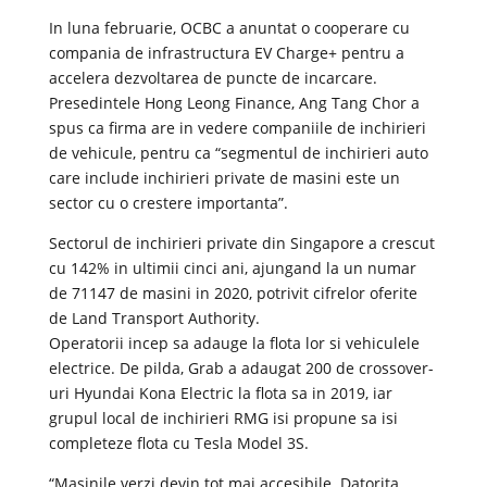
In luna februarie, OCBC a anuntat o cooperare cu
compania de infrastructura EV Charge+ pentru a
accelera dezvoltarea de puncte de incarcare.
Presedintele Hong Leong Finance, Ang Tang Chor a
spus ca firma are in vedere companiile de inchirieri
de vehicule, pentru ca “segmentul de inchirieri auto
care include inchirieri private de masini este un
sector cu o crestere importanta”.
Sectorul de inchirieri private din Singapore a crescut
cu 142% in ultimii cinci ani, ajungand la un numar
de 71147 de masini in 2020, potrivit cifrelor oferite
de Land Transport Authority.
Operatorii incep sa adauge la flota lor si vehiculele
electrice. De pilda, Grab a adaugat 200 de crossover-
uri Hyundai Kona Electric la flota sa in 2019, iar
grupul local de inchirieri RMG isi propune sa isi
completeze flota cu Tesla Model 3S.
“Masinile verzi devin tot mai accesibile. Datorita