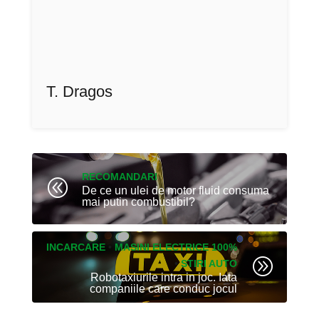
T. Dragos
RECOMANDARI
@
De ce un ulei de motor fluid consuma
mai putin combustibil?
INCARCARE
•
MASINI ELECTRICE 100%
A
•
STIRI AUTO
Robotaxiurile intra in joc. Iata
companiile care conduc jocul