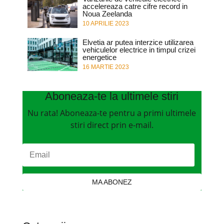
accelereaza catre cifre record in
Noua Zeelanda
10 APRILIE 2023
Elvetia ar putea interzice utilizarea
vehiculelor electrice in timpul crizei
energetice
16 MARTIE 2023
Aboneaza-te la ultimele stiri
Nu rata! Aboneaza-te pentru a primi ultimele
stiri direct prin e-mail.
MA ABONEZ