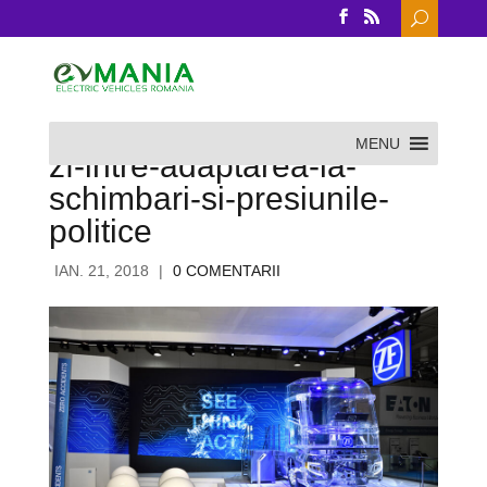
Search
for:
MENU
zf-intre-adaptarea-la-
schimbari-si-presiunile-
politice
IAN. 21, 2018
|
0 COMENTARII