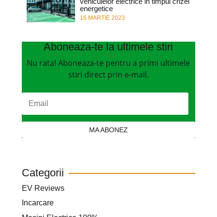
vehiculelor electrice in timpul crizei
energetice
16 MARTIE 2023
Aboneaza-te la ultimele stiri
Nu rata! Aboneaza-te pentru a primi ultimele
stiri direct prin e-mail.
MA ABONEZ
Categorii
EV Reviews
Incarcare