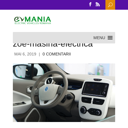
Search
for:
MENU
zoe-masina-electrica
MAI 6, 2019
|
0 COMENTARII