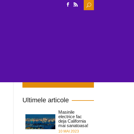
Search
for:
IDE
INCARCARE
NOUTATI & CERCETARE
Cauta in site
Ultimele articole
Masinile
electrice fac
deja California
mai sanatoasa!
10 MAI 2023