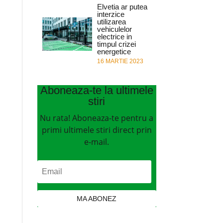
Elvetia ar putea
interzice
utilizarea
vehiculelor
electrice in
timpul crizei
energetice
16 MARTIE 2023
Aboneaza-te la ultimele
stiri
Nu rata! Aboneaza-te pentru a
primi ultimele stiri direct prin
e-mail.
MA ABONEZ