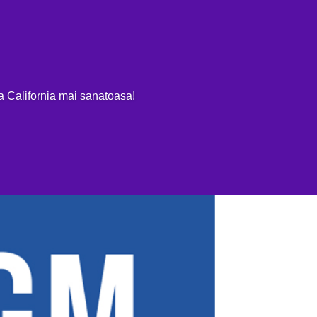
OME
EV REVIEWS
MASINI ELECTRICE 100%
PLUG-IN & HIBR
ja California mai sanatoasa!