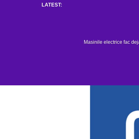
Mai mult
H
Masinile electrice fac de
general motors
APR. 13, 2020
|
0 COMENTARII