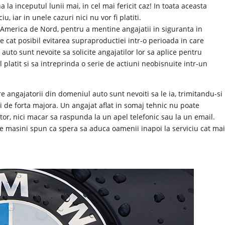
 la inceputul lunii mai, in cel mai fericit caz! In toata aceasta
u, iar in unele cazuri nici nu vor fi platiti.
in America de Nord, pentru a mentine angajatii in siguranta in
e cat posibil evitarea supraproductiei intr-o perioada in care
uto sunt nevoite sa solicite angajatilor lor sa aplice pentru
 platit si sa intreprinda o serie de actiuni neobisnuite intr-un
 angajatorii din domeniul auto sunt nevoiti sa le ia, trimitandu-si
i de forta majora. Un angajat aflat in somaj tehnic nu poate
or, nici macar sa raspunda la un apel telefonic sau la un email.
 de masini spun ca spera sa aduca oamenii inapoi la serviciu cat ma