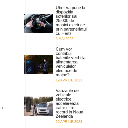
Uber va pune la
dispozitia
soferilor sai
25.000 de
masini electrice
prin parteneriatul
cu Hertz
3 MAI 2023
Cum vor
contribui
bateriile vechi la
alimentarea
vehiculelor
electrice de
maine?
19 APRILIE 2023
Vanzarile de
vehicule
electrice
accelereaza
la
catre cifre
record in Noua
!
Zeelanda
10 APRILIE 2023