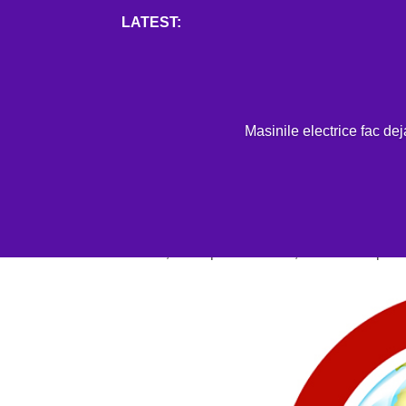
Mai mult
H
Masinile electrice fac de
EV REVIEWS
,
STIRI AUTO
Pandemia COVID-19 trim
auto
APR. 8, 2020
|
EV REVIEWS
,
STIRI AUTO
|
0 