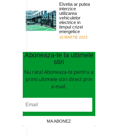
Elvetia ar putea
interzice
utilizarea
vehiculelor
electrice in
timpul crizei
energetice
16 MARTIE 2023
Aboneaza-te la ultimele
stiri
Nu rata! Aboneaza-te pentru a
i
primi ultimele stiri direct prin
e-mail.
MA ABONEZ