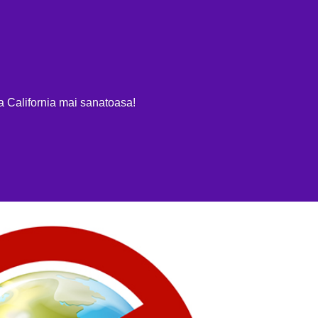
OME
EV REVIEWS
MASINI ELECTRICE 100%
PLUG-IN & HIBR
ja California mai sanatoasa!
ite acasa angajatii din industria
COMENTARII