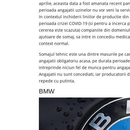
aprilie, aceasta data a fost amanata recent pana
perioada angajatii uzinelor nu vor veni la servici
In contextul inchiderii liniilor de productie d
perioada crizei COVID-19 (si pentru a incerca p
cererea este scazuta) companiile din domeniul a
ajutoare de somaj, sa intre in concediu medical
context normal.
Somajul tehnic este una dintre masurile pe care
angajatii obligatoriu acasa, pe durata perioade
intreprinde niciun fel de munca pentru angajat
Angajatii nu sunt concediati, iar producatorii
repede cu putinta.
BMW