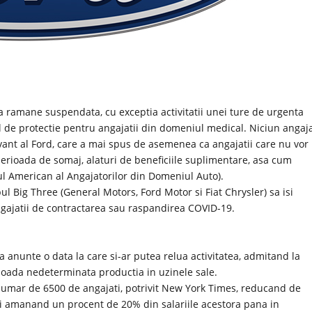
va ramane suspendata, cu exceptia activitatii unei ture de urgenta
 de protectie pentru angajatii din domeniul medical. Niciun angaj
uvant al Ford, care a mai spus de asemenea ca angajatii care nu vor
n perioada de somaj, alaturi de beneficiile suplimentare, asa cum
ul American al Angajatorilor din Domeniul Auto).
l Big Three (General Motors, Ford Motor si Fiat Chrysler) sa isi
ngajatii de contractarea sau raspandirea COVID-19.
anunte o data la care si-ar putea relua activitatea, admitand la
rioada nedeterminata productia in uzinele sale.
numar de 6500 de angajati, potrivit New York Times, reducand de
si amanand un procent de 20% din salariile acestora pana in