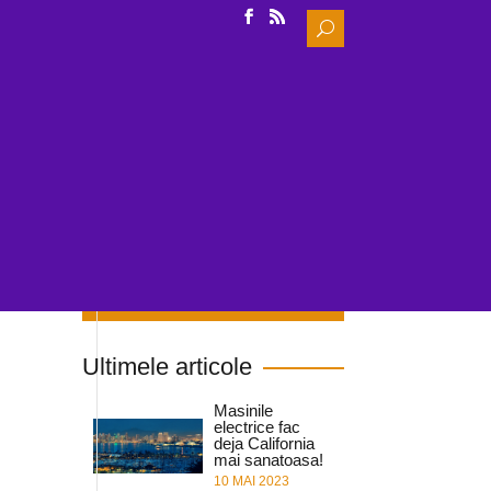
Search
for:
IDE
INCARCARE
NOUTATI & CERCETARE
Cauta in site
Ultimele articole
Masinile
electrice fac
deja California
mai sanatoasa!
10 MAI 2023