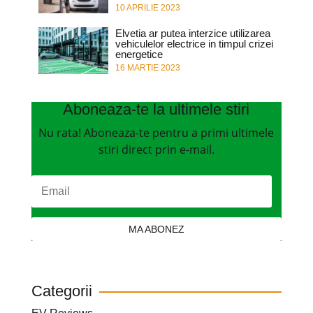
10 APRILIE 2023
Elvetia ar putea interzice utilizarea
vehiculelor electrice in timpul crizei
energetice
16 MARTIE 2023
Aboneaza-te la ultimele stiri
Nu rata! Aboneaza-te pentru a primi ultimele
stiri direct prin e-mail.
MA ABONEZ
Categorii