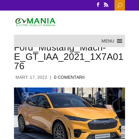
Search
for:
MENU
Ford_Mustang_Mach-
E_GT_IAA_2021_1X7A01
76
MART. 17, 2022
|
0 COMENTARII