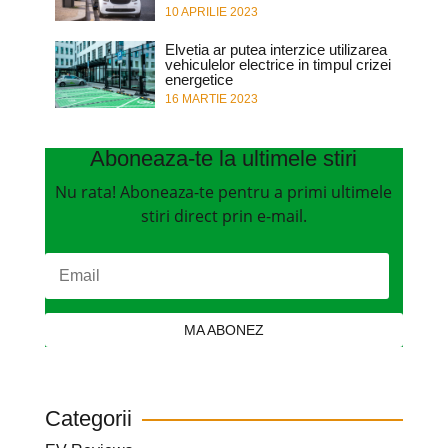
10 APRILIE 2023
Elvetia ar putea interzice utilizarea
vehiculelor electrice in timpul crizei
energetice
16 MARTIE 2023
Aboneaza-te la ultimele stiri
Nu rata! Aboneaza-te pentru a primi ultimele
stiri direct prin e-mail.
MA ABONEZ
Categorii