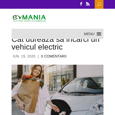
Search
for:
MENU
Cat dureaza sa incarci un
vehicul electric
IUN. 19, 2020
|
0 COMENTARII