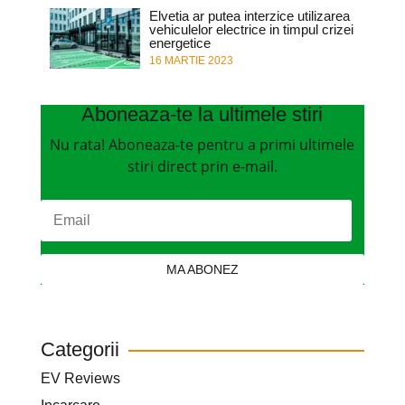
Elvetia ar putea interzice utilizarea
vehiculelor electrice in timpul crizei
energetice
16 MARTIE 2023
Aboneaza-te la ultimele stiri
Nu rata! Aboneaza-te pentru a primi ultimele
stiri direct prin e-mail.
MA ABONEZ
Categorii
EV Reviews