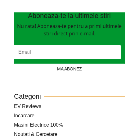
Aboneaza-te la ultimele stiri
Nu rata! Aboneaza-te pentru a primi ultimele
stiri direct prin e-mail.
MA ABONEZ
Categorii
EV Reviews
Incarcare
Masini Electrice 100%
Noutati & Cercetare