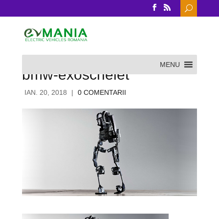
Search
for:
MENU
bmw-exoschelet
IAN. 20, 2018
|
0 COMENTARII