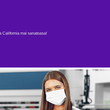
OME
EV REVIEWS
MASINI ELECTRICE 100%
PLUG-IN & HIBR
ja California mai sanatoasa!
ID-19 asupra pietei de transmisii
ce