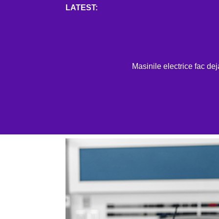
Mai mult
H
Masinile electrice fac de
Analiza impactului COV
pentru vehicule electri
NOV. 25, 2020
|
0 COMENTARII