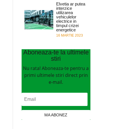
Elvetia ar putea
interzice
utilizarea
vehiculelor
electrice in
timpul crizei
energetice
16 MARTIE 2023
Aboneaza-te la ultimele
stiri
Nu rata! Aboneaza-te pentru a
primi ultimele stiri direct prin
e-mail.
MA ABONEZ