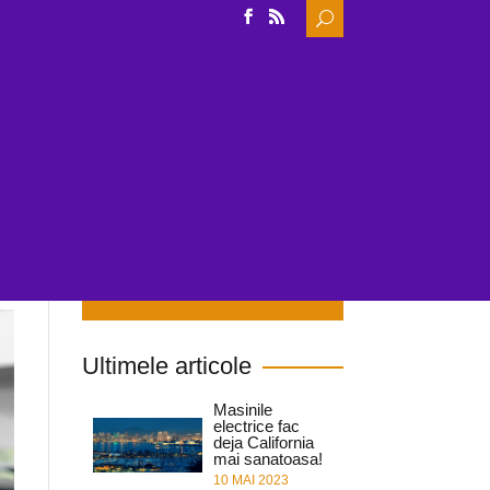
Search
for:
IDE
INCARCARE
NOUTATI & CERCETARE
Cauta in site
Ultimele articole
Masinile
electrice fac
deja California
mai sanatoasa!
10 MAI 2023