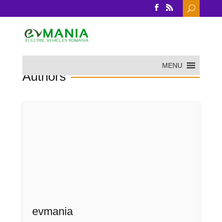
Search
for:
MENU
Authors
evmania