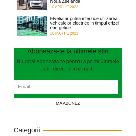
Noua Zeelanda
10 APRILIE 2023
Elvetia ar putea interzice utilizarea
vehiculelor electrice in timpul crizei
energetice
16 MARTIE 2023
Aboneaza-te la ultimele stiri
Nu rata! Aboneaza-te pentru a primi ultimele
stiri direct prin e-mail.
MA ABONEZ
Categorii